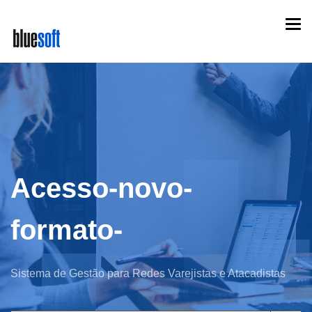
Skip
Togg
to
navi
main
content
Acesso-novo-
formato-
Sistema de Gestão para Redes Varejistas e Atacadistas