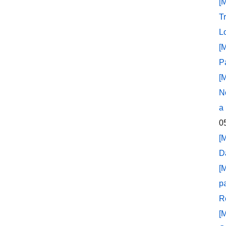
[
T
L
[
P
[
N
a
0
[
D
[
p
R
[