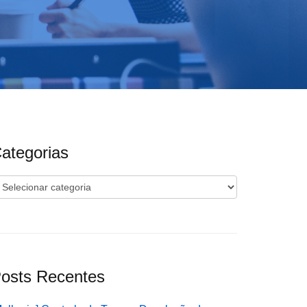
ategorias
ategorias
osts Recentes