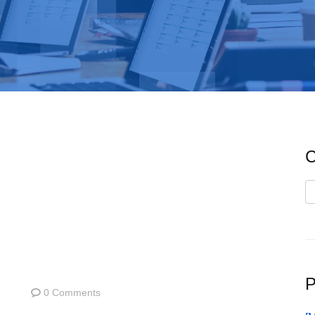
C
C
P
0 Comments