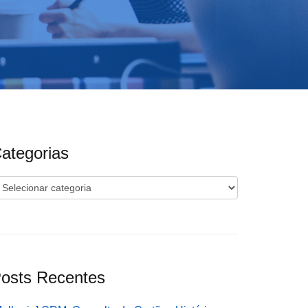
ategorias
ategorias
osts Recentes