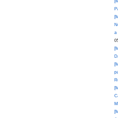
[
P
[
N
a
0
[
D
[
p
R
[
C
M
[