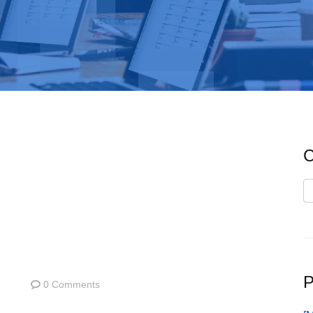
C
C
P
0 Comments