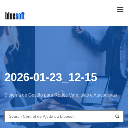
Skip
Togg
to
navi
main
content
2026-01-23_12-15
Sistema de Gestão para Redes Varejistas e Atacadistas
Search
for: