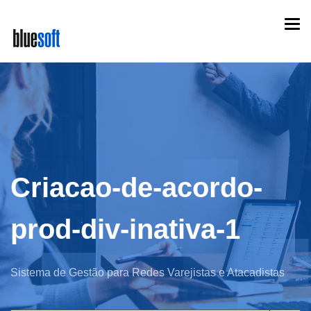
Skip
Togg
to
navi
main
content
Criacao-de-acordo-
prod-div-inativa-1
Sistema de Gestão para Redes Varejistas e Atacadistas