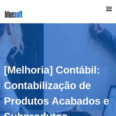
Skip
Togg
to
navi
main
content
[Melhoria] Contábil:
Contabilização de
Produtos Acabados e