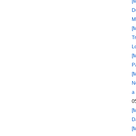
[
D
M
[
T
L
[
P
[
N
a
0
[
D
[