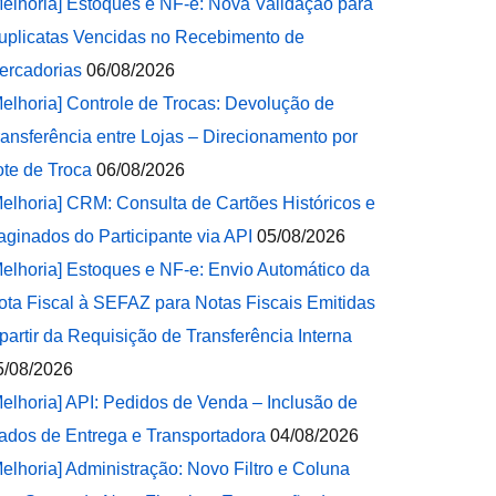
Melhoria] Estoques e NF-e: Nova Validação para
uplicatas Vencidas no Recebimento de
ercadorias
06/08/2026
Melhoria] Controle de Trocas: Devolução de
ransferência entre Lojas – Direcionamento por
ote de Troca
06/08/2026
Melhoria] CRM: Consulta de Cartões Históricos e
aginados do Participante via API
05/08/2026
Melhoria] Estoques e NF-e: Envio Automático da
ota Fiscal à SEFAZ para Notas Fiscais Emitidas
 partir da Requisição de Transferência Interna
5/08/2026
Melhoria] API: Pedidos de Venda – Inclusão de
ados de Entrega e Transportadora
04/08/2026
Melhoria] Administração: Novo Filtro e Coluna