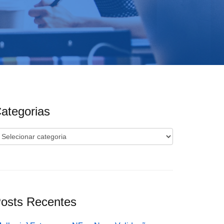
ategorias
ategorias
osts Recentes