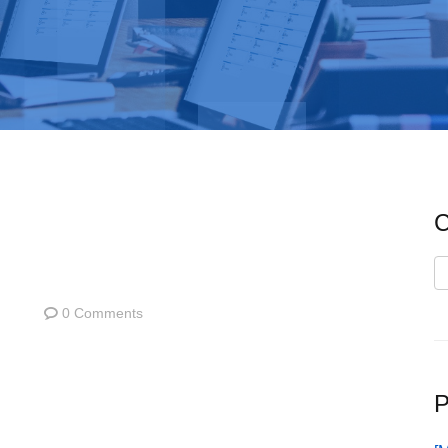
C
C
0 Comments
P