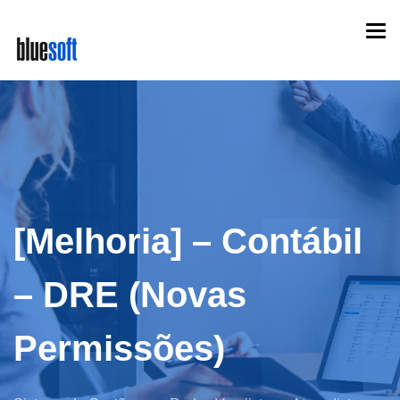
Skip
Togg
to
navi
main
content
[Melhoria] – Contábil
– DRE (Novas
Permissões)