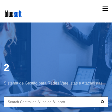
Skip
Togg
to
navi
main
content
2
Sistema de Gestão para Redes Varejistas e Atacadistas
Search
for: