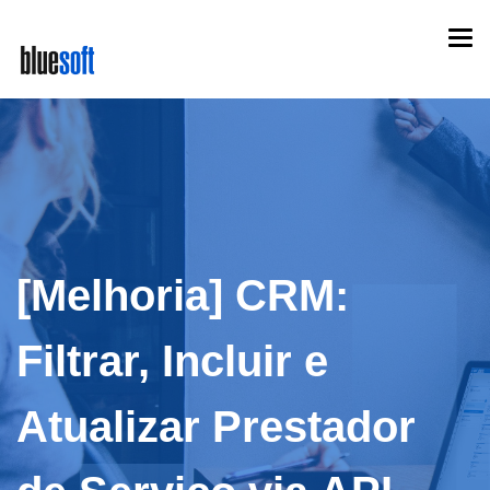
Skip
Togg
to
navi
main
content
[Melhoria] CRM:
Filtrar, Incluir e
Atualizar Prestador