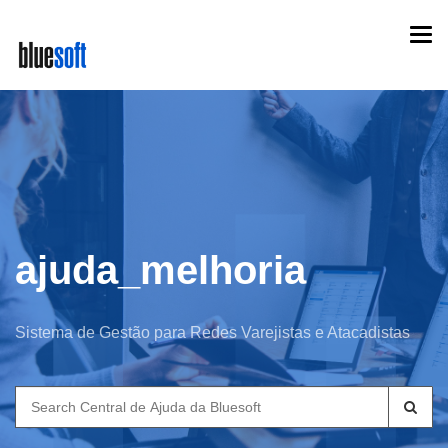
Skip
Togg
to
navi
main
content
ajuda_melhoria
Sistema de Gestão para Redes Varejistas e Atacadistas
Search
for: