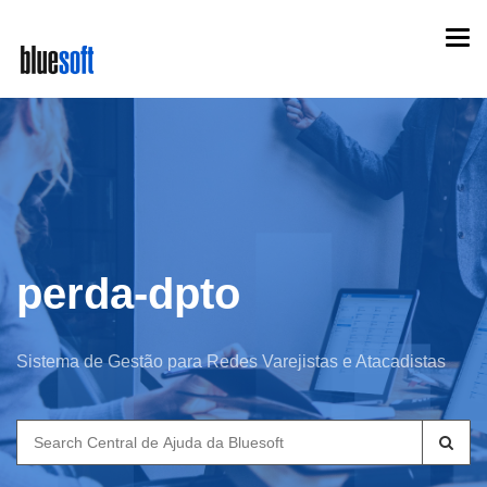
Skip
Togg
to
navi
main
content
perda-dpto
Sistema de Gestão para Redes Varejistas e Atacadistas
Search
for: