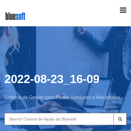
Skip
Togg
to
navi
main
content
2022-08-23_16-09
Sistema de Gestão para Redes Varejistas e Atacadistas
Search
for: