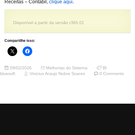
Receitas – Contábil,
clique aqui
.
Disponível a partir da versão r365.01
Compartilhe isso:
09/02/2026
Melhorias do Sistema
BI
bluesoft
Vinicius Araujo Nobre Soares
0 Comments