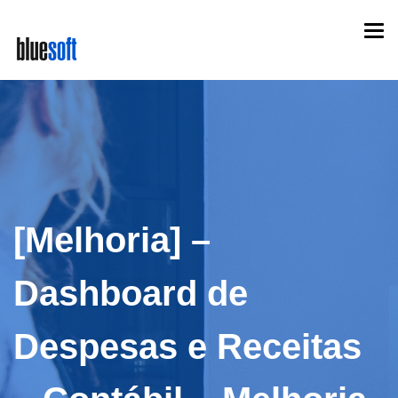
Skip
Togg
to
navi
main
content
[Melhoria] –
Dashboard de
Despesas e Receitas