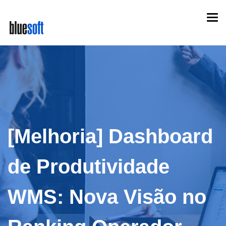
Skip
Togg
to
navi
main
content
[Melhoria] Dashboard
de Produtividade
WMS: Nova Visão no