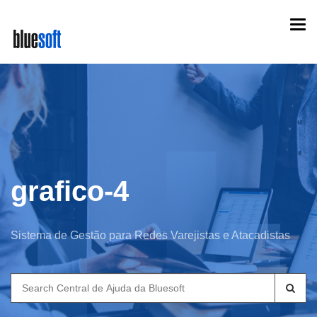
Skip
Togg
to
navi
main
content
grafico-4
Sistema de Gestão para Redes Varejistas e Atacadistas
Search
for: