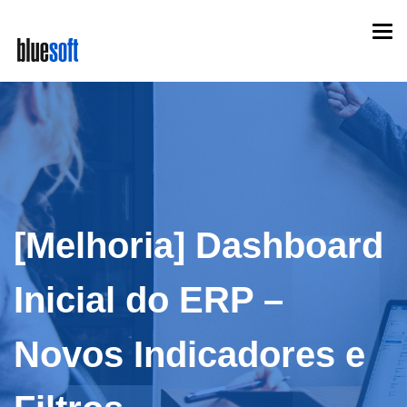
Skip
Togg
to
navi
main
content
[Melhoria] Dashboard
Inicial do ERP –
Novos Indicadores e