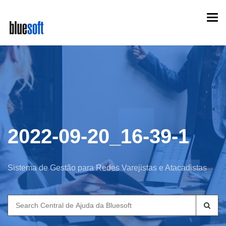
Skip
Togg
to
navi
main
content
2022-09-20_16-39-1
Sistema de Gestão para Redes Varejistas e Atacadistas
Search
for: