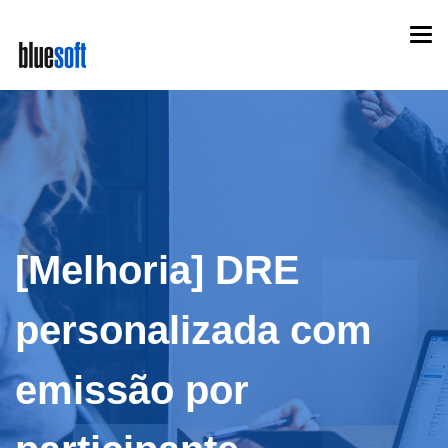
Skip
Togg
to
navi
main
content
[Melhoria] DRE
personalizada com
emissão por