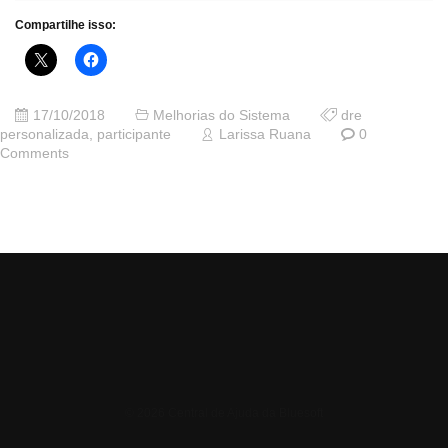
Compartilhe isso:
17/10/2018
Melhorias do Sistema
dre
personalizada
,
participante
Larissa Ruana
0
Comments
© 2026 Central de Ajuda da Bluesoft