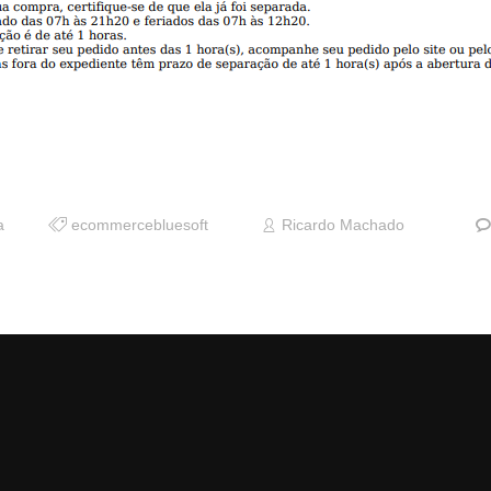
a
ecommercebluesoft
Ricardo Machado