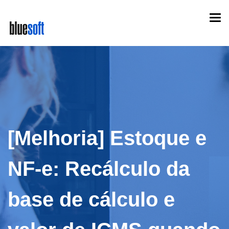
Skip
Togg
to
navi
main
content
[Melhoria] Estoque e
NF-e: Recálculo da
base de cálculo e