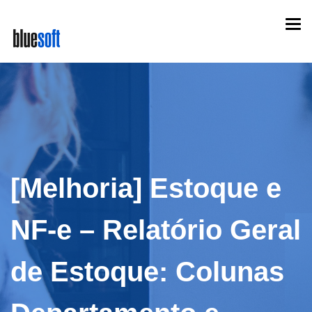
Skip
Togg
to
navi
main
content
[Melhoria] Estoque e
NF-e – Relatório Geral
de Estoque: Colunas