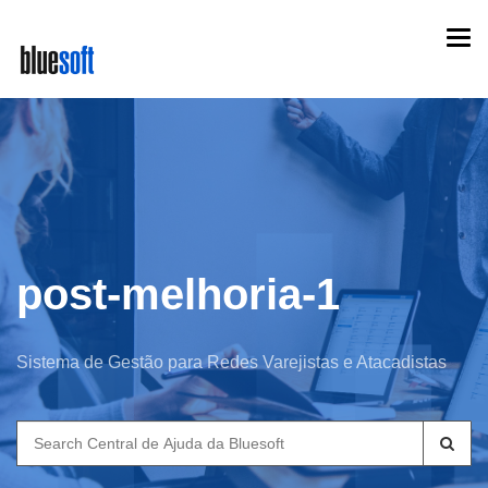
Skip
Togg
to
navi
main
content
post-melhoria-1
Sistema de Gestão para Redes Varejistas e Atacadistas
Search
for: