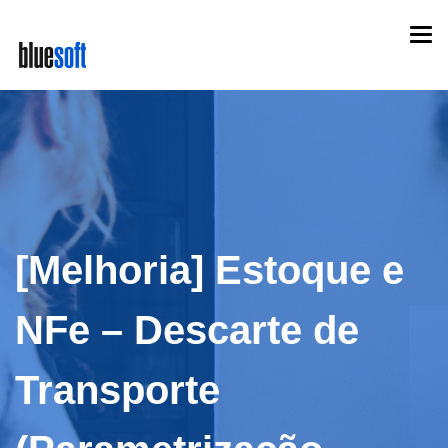
Skip
Togg
to
navi
main
content
[Melhoria] Estoque e
NFe – Descarte de
Transporte