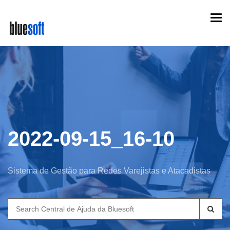
Skip
Togg
to
navi
main
content
2022-09-15_16-10
Sistema de Gestão para Redes Varejistas e Atacadistas
Search
for: