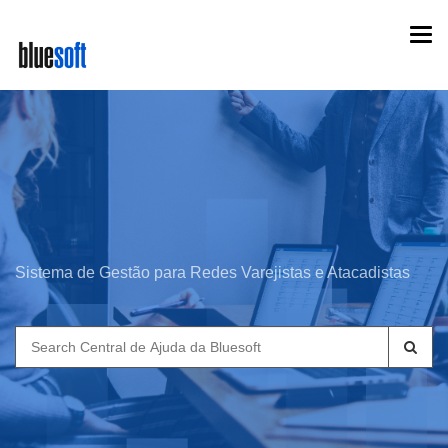
Skip
Togg
to
navi
main
content
Sistema de Gestão para Redes Varejistas e Atacadistas
Search
for: