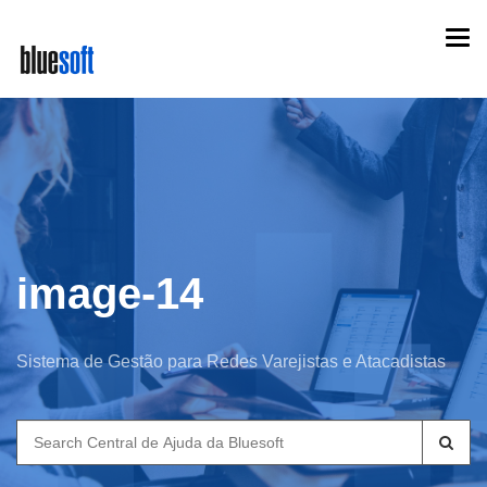
Skip
Togg
to
navi
main
content
image-14
Sistema de Gestão para Redes Varejistas e Atacadistas
Search
for: