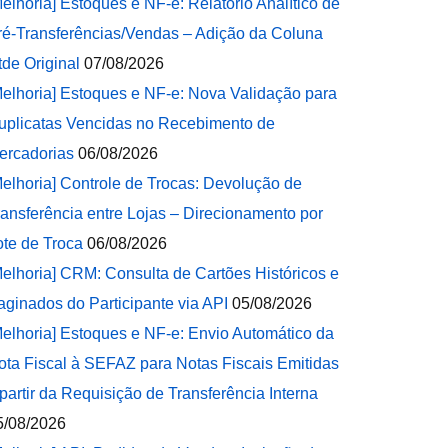
Melhoria] Estoques e NF-e: Relatório Analítico de
ré-Transferências/Vendas – Adição da Coluna
tde Original
07/08/2026
Melhoria] Estoques e NF-e: Nova Validação para
uplicatas Vencidas no Recebimento de
ercadorias
06/08/2026
Melhoria] Controle de Trocas: Devolução de
ransferência entre Lojas – Direcionamento por
ote de Troca
06/08/2026
Melhoria] CRM: Consulta de Cartões Históricos e
aginados do Participante via API
05/08/2026
Melhoria] Estoques e NF-e: Envio Automático da
ota Fiscal à SEFAZ para Notas Fiscais Emitidas
 partir da Requisição de Transferência Interna
5/08/2026