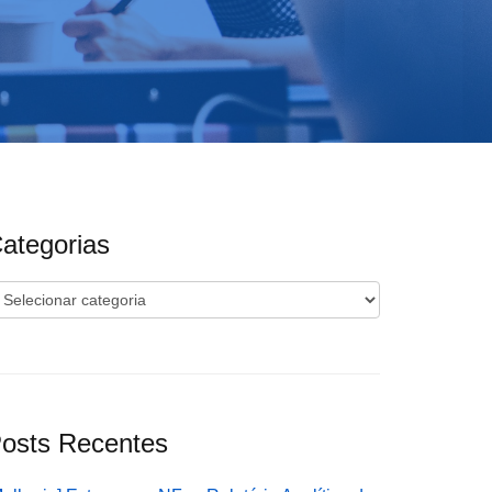
ategorias
ategorias
osts Recentes