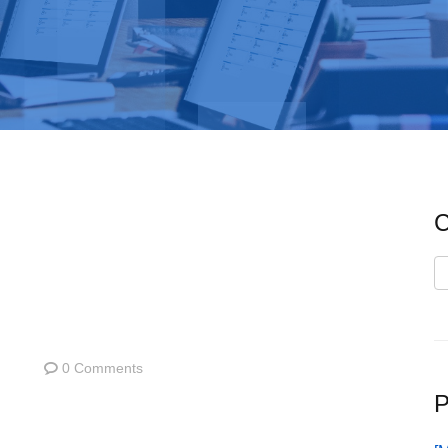
C
C
0 Comments
P