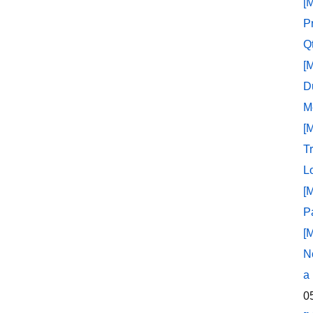
[
P
Q
[
D
M
[
T
L
[
P
[
N
a
0