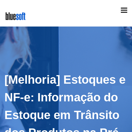
Skip
Togg
to
navi
main
content
[Melhoria] Estoques e
NF-e: Informação do
Estoque em Trânsito