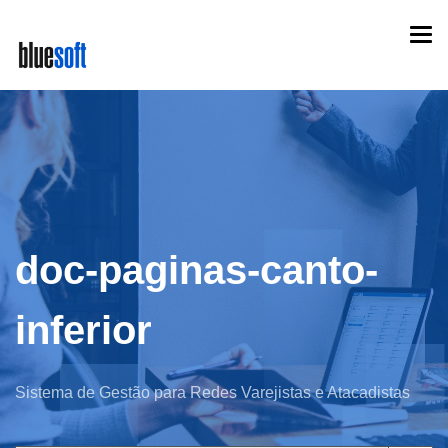
Skip
Togg
to
navi
main
content
doc-paginas-canto-
inferior
Sistema de Gestão para Redes Varejistas e Atacadistas