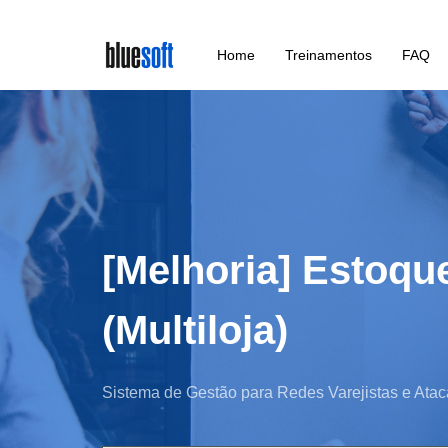
Skip
Home
Treinamentos
FAQ
to
main
content
[Melhoria] Estoqu
(Multiloja)
Sistema de Gestão para Redes Varejistas e Atac