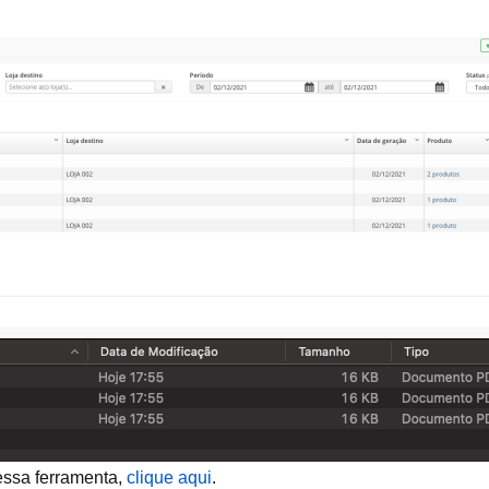
essa ferramenta,
clique aqui
.