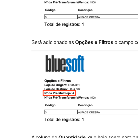
Será adicionado as
Opções e Filtros
o campo co
A coluna de
Quantidade
, que hoje serve para a