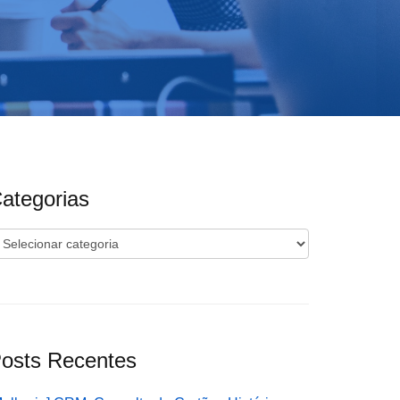
ategorias
ategorias
osts Recentes