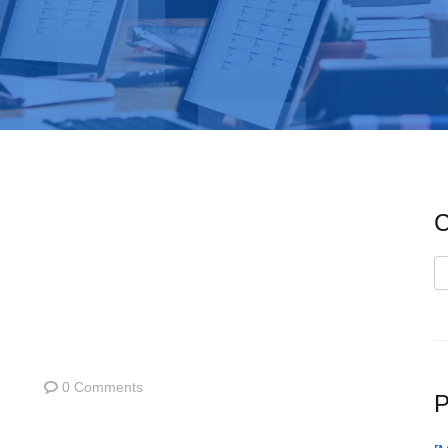
C
C
0 Comments
P