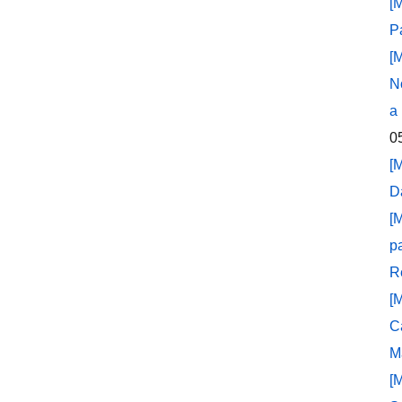
[
P
[
N
a
0
[
D
[
p
R
[
C
M
[