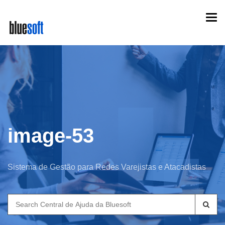
Skip
Togg
to
navi
main
content
image-53
Sistema de Gestão para Redes Varejistas e Atacadistas
Search
for: