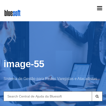
Skip
Togg
to
navi
main
content
image-55
Sistema de Gestão para Redes Varejistas e Atacadistas
Search
for: