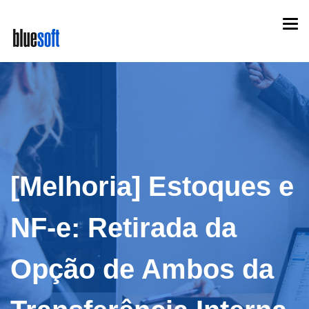
Skip
Togg
to
navi
main
content
[Melhoria] Estoques e
NF-e: Retirada da
Opção de Ambos da