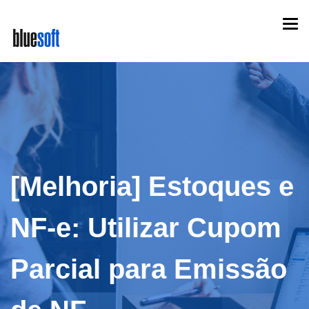
Skip
Togg
to
navi
main
content
[Melhoria] Estoques e
NF-e: Utilizar Cupom
Parcial para Emissão