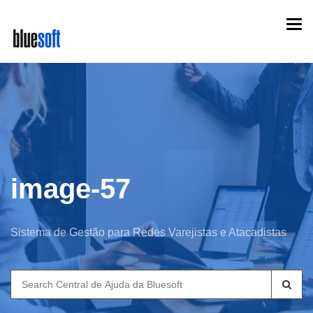
Skip
Togg
to
navi
main
content
image-57
Sistema de Gestão para Redes Varejistas e Atacadistas
Search
for: