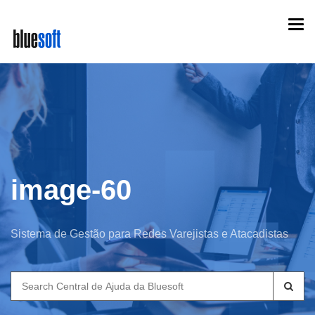
Skip
Togg
to
navi
main
content
image-60
Sistema de Gestão para Redes Varejistas e Atacadistas
Search
for: