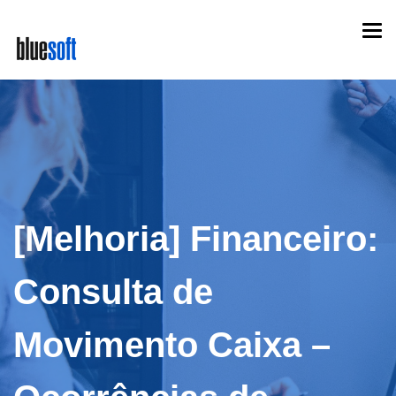
Skip
Togg
to
navi
main
content
[Melhoria] Financeiro:
Consulta de
Movimento Caixa –