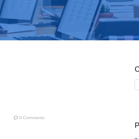
C
C
0 Comments
P