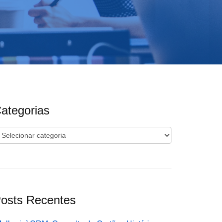
ategorias
ategorias
osts Recentes