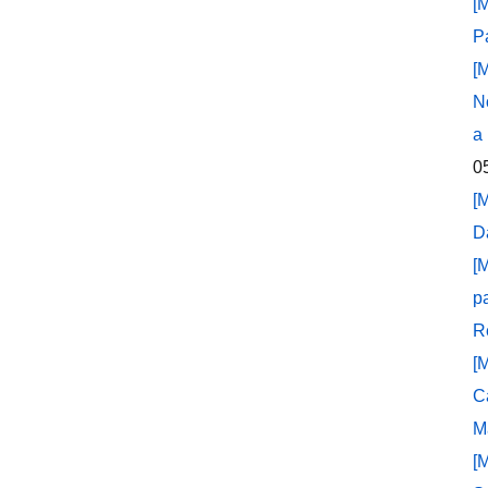
[
P
[
N
a
0
[
D
[
p
R
[
C
M
[