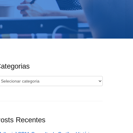
ategorias
ategorias
osts Recentes