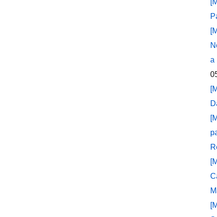
[
P
[
N
a
0
[
D
[
p
R
[
C
M
[