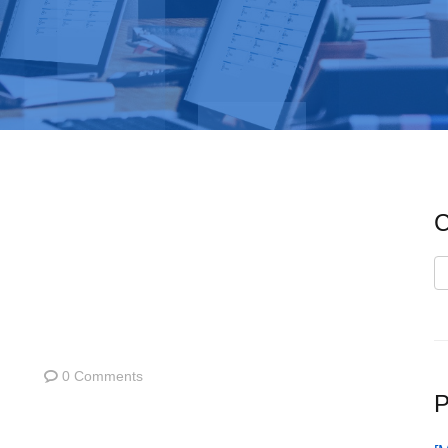
C
C
0 Comments
P