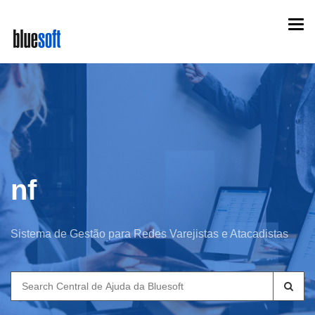
Skip
Togg
to
navi
main
content
nf
Sistema de Gestão para Redes Varejistas e Atacadistas
Search
for: