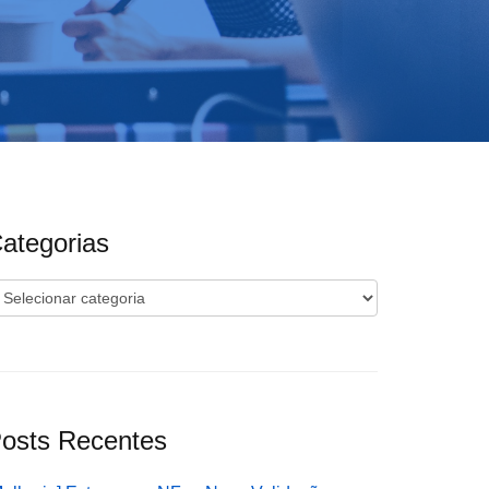
ategorias
ategorias
osts Recentes