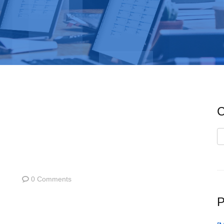
C
C
0 Comments
P