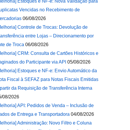
Melhoria] Estoques e NF-e: Nova Validação para
uplicatas Vencidas no Recebimento de
ercadorias
06/08/2026
Melhoria] Controle de Trocas: Devolução de
ransferência entre Lojas – Direcionamento por
ote de Troca
06/08/2026
Melhoria] CRM: Consulta de Cartões Históricos e
aginados do Participante via API
05/08/2026
Melhoria] Estoques e NF-e: Envio Automático da
ota Fiscal à SEFAZ para Notas Fiscais Emitidas
 partir da Requisição de Transferência Interna
5/08/2026
Melhoria] API: Pedidos de Venda – Inclusão de
ados de Entrega e Transportadora
04/08/2026
Melhoria] Administração: Novo Filtro e Coluna