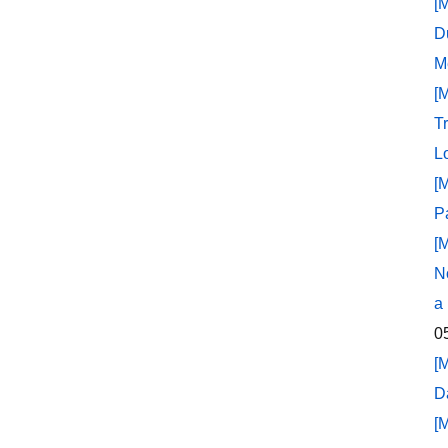
[
D
M
[
T
L
[
P
[
N
a
0
[
D
[