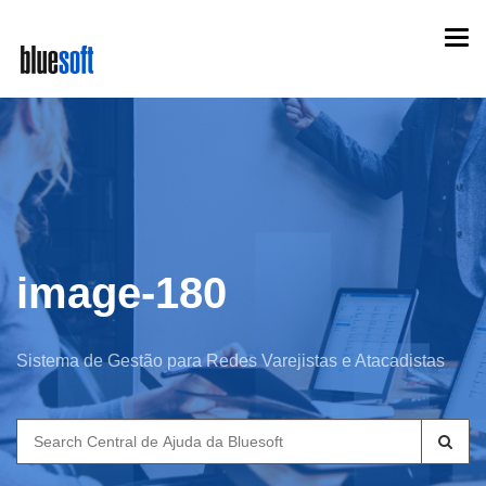
Skip
Togg
to
navi
main
content
image-180
Sistema de Gestão para Redes Varejistas e Atacadistas
Search
for: