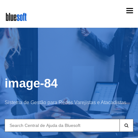
Skip
Togg
to
navi
main
content
image-84
Sistema de Gestão para Redes Varejistas e Atacadistas
Search
for: