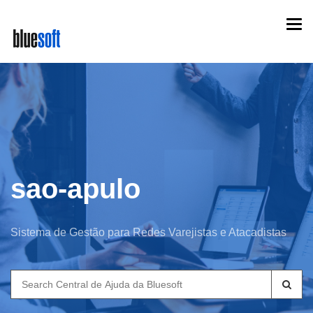
Skip
Togg
to
navi
main
content
sao-apulo
Sistema de Gestão para Redes Varejistas e Atacadistas
Search
for: