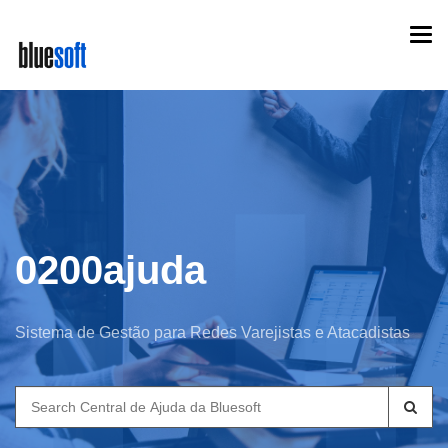
Skip
Togg
to
navi
main
content
0200ajuda
Sistema de Gestão para Redes Varejistas e Atacadistas
Search
for: