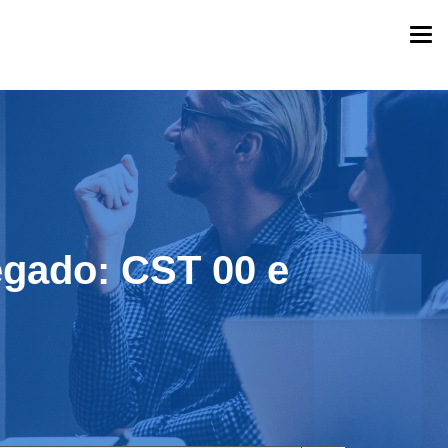
Togg
navi
egado: CST 00 e