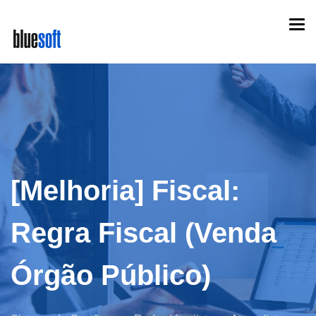
Skip
Togg
to
navi
main
content
[Melhoria] Fiscal:
Regra Fiscal (Venda
Órgão Público)