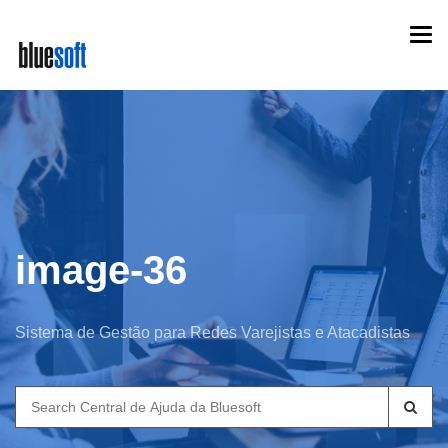
Skip
Togg
to
navi
main
content
image-36
Sistema de Gestão para Redes Varejistas e Atacadistas
Search
for: